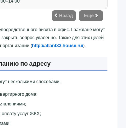
:00–14:00
Назад
Еще
епосредственного визита в офис. Граждане могут
 закрыть вопрос удаленно. Также для этих целей
 организации (
http://atlant33.house.ru/
).
анию по адресу
огут несколькими способами:
квартирного дома;
ъявлениями;
 оплату услуг ЖКХ;
тами;