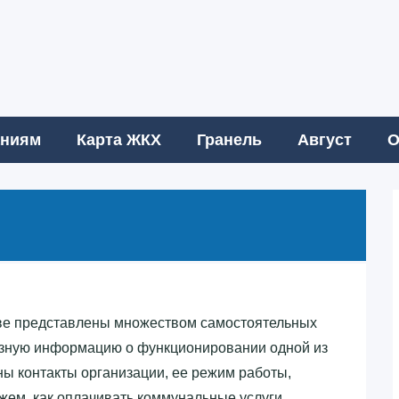
аниям
Карта ЖКХ
Гранель
Август
О
ве представлены множеством самостоятельных
лезную информацию о функционировании одной из
ены контакты организации, ее режим работы,
кажем, как оплачивать коммунальные услуги.