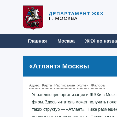
ДЕПАРТАМЕНТ ЖКХ
Г. МОСКВА
Главная
Москва
ЖКХ по назв
«‎Атлант»‎ Москвы
Адрес
Карта
Расписание
Услуги
Жалоба
Управляющие организации и ЖЭКи в Моск
фирм. Здесь читатель может получить по
таких структур — «‎Атлант»‎. Ниже размещ
правила оказания услуг и т. п. Также расс