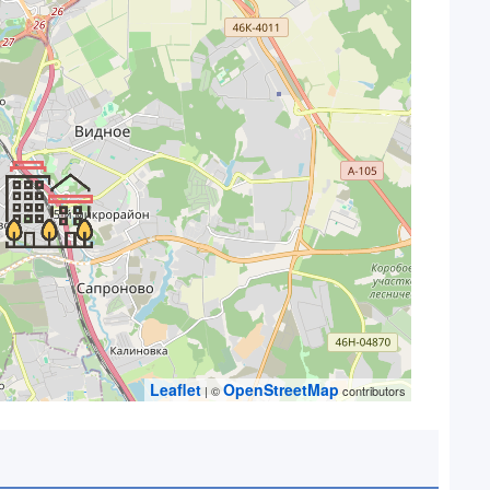
Leaflet
OpenStreetMap
| ©
contributors