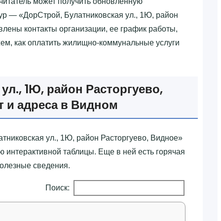
читатель может получить обновленную
ур — «‎ДорСтрой, Булатниковская ул., 1Ю, район
авлены контакты организации, ее график работы,
жем, как оплатить жилищно-коммунальные услуги
ул., 1Ю, район Расторгуево,
т и адреса в Видном
тниковская ул., 1Ю, район Расторгуево, Видное»‎
ю интерактивной таблицы. Еще в ней есть горячая
полезные сведения.
Поиск: