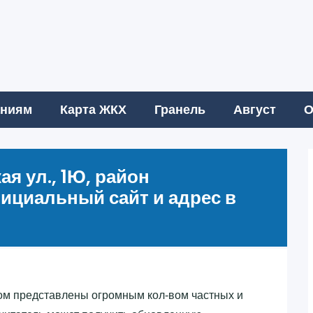
аниям
Карта ЖКХ
Гранель
Август
О
я ул., 1Ю, район
фициальный сайт и адрес в
м представлены огромным кол-вом частных и