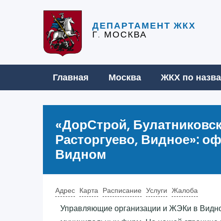
ДЕПАРТАМЕНТ ЖКХ
Г. МОСКВА
Главная
Москва
ЖКХ по назв
«‎ДорСтрой, Булатниковска
Расторгуево, Видное»‎: о
Видном
Адрес
Карта
Расписание
Услуги
Жалоба
Управляющие организации и ЖЭКи в Видно