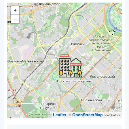
+
−
Leaflet
OpenStreetMap
| ©
contributors