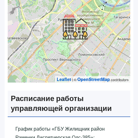
Leaflet
OpenStreetMap
| ©
contributors
Расписание работы
управляющей организации
График работы «‎ГБУ Жилищник район
Раменки Диспетчерская Одс-385»‎: