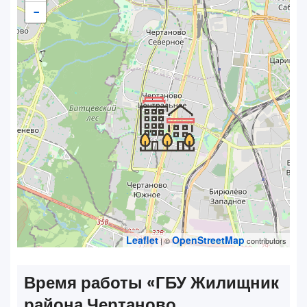
−
Leaflet
OpenStreetMap
| ©
contributors
Время работы «‎ГБУ Жилищник
района Чертаново