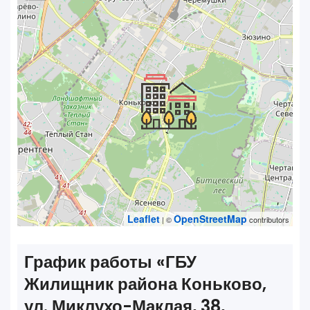
Leaflet
OpenStreetMap
| ©
contributors
График работы «‎ГБУ
Жилищник района Коньково,
ул. Миклухо-Маклая, 38,