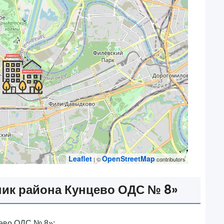
Leaflet
OpenStreetMap
| ©
contributors
ик района Кунцево ОДС № 8»‎
ево ОДС № 8»‎: