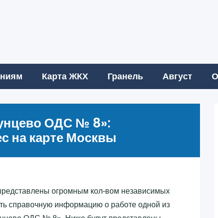
аниям
Карта ЖКХ
Гранель
Август
О
унцево ОДС № 8»‎:
с на карте Москвы
представлены огромным кол-вом независимых
ть справочную информацию о работе одной из