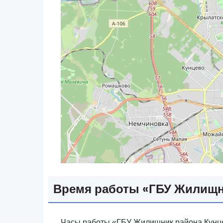
Время работы «‎ГБУ Жилищн
Часы работы «‎ГБУ Жилищник района Кунц