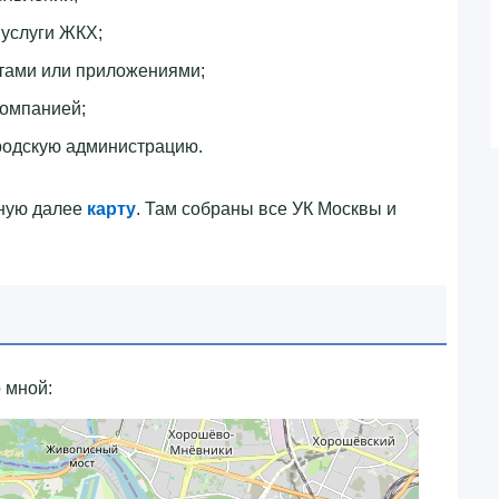
 услуги ЖКХ;
тами или приложениями;
компанией;
родскую администрацию.
нную далее
карту
. Там собраны все УК Москвы и
 мной: