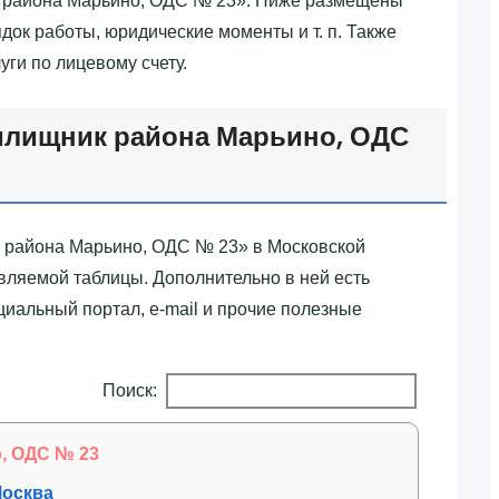
к района Марьино, ОДС № 23»‎. Ниже размещены
док работы, юридические моменты и т. п. Также
уги по лицевому счету.
илищник района Марьино, ОДС
 района Марьино, ОДС № 23»‎ в Московской
ляемой таблицы. Дополнительно в ней есть
иальный портал, e-mail и прочие полезные
Поиск:
, ОДС № 23
Москва