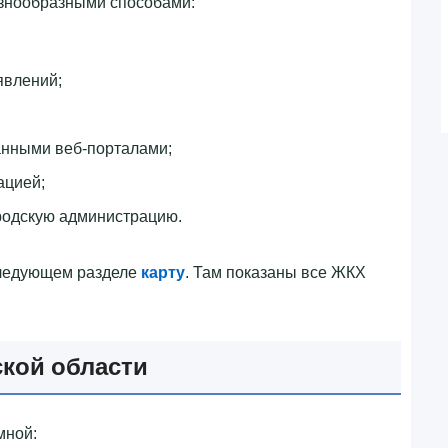
азнообразными способами:
явлений;
анными веб-порталами;
ацией;
родскую администрацию.
следующем разделе
карту
. Там показаны все ЖКХ
ской области
мной: