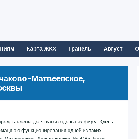
аниям
Карта ЖКХ
Гранель
Август
О
чаково-Матвеевское,
осквы
редставлены десятками отдельных фирм. Здесь
рмацию о функционировании одной из таких