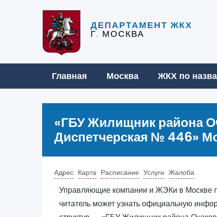
ДЕПАРТАМЕНТ ЖКХ
Г. МОСКВА
Главная
Москва
ЖКХ по назв
«‎ГБУ Жилищник района О
Диспетчерская № 446»‎ М
Адрес
Карта
Расписание
Услуги
Жалоба
Управляющие компании и ЖЭКи в Москве п
читатель может узнать официальную инфо