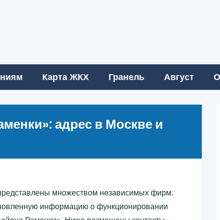
аниям
Карта ЖКХ
Гранель
Август
О
менки»‎: адрес в Москве и
представлены множеством независимых фирм.
бновленную информацию о функционировании