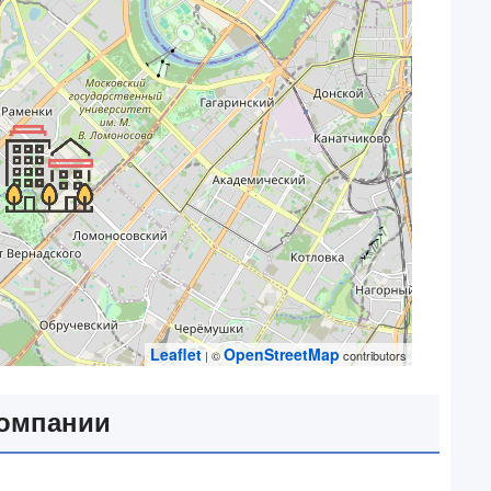
Leaflet
OpenStreetMap
| ©
contributors
компании