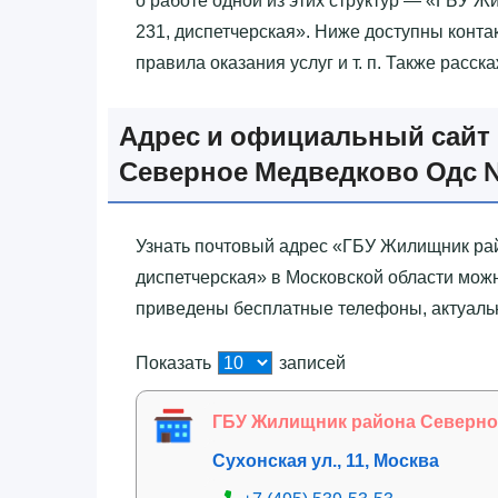
о работе одной из этих структур — «‎ГБУ
231, диспетчерская»‎. Ниже доступны конт
правила оказания услуг и т. п. Также расс
Адрес и официальный сайт 
Северное Медведково Одс № 
Узнать почтовый адрес «‎ГБУ Жилищник р
диспетчерская»‎ в Московской области мож
приведены бесплатные телефоны, актуальны
Показать
записей
ГБУ Жилищник района Северное
Сухонская ул., 11, Москва