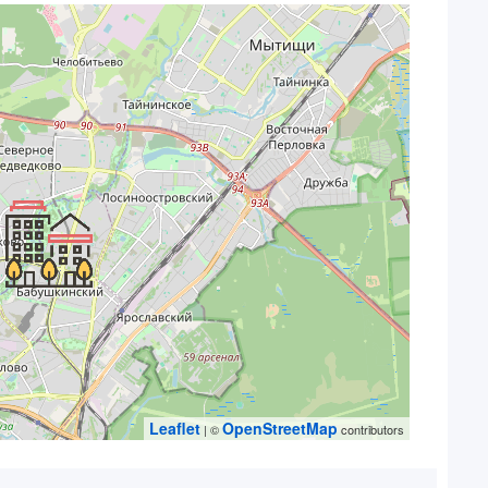
Leaflet
OpenStreetMap
| ©
contributors