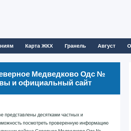
аниям
Карта ЖКХ
Гранель
Август
О
Северное Медведково Одс №
зывы и официальный сайт
е представлены десятками частных и
озможность посмотреть проверенную информацию