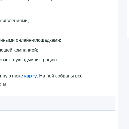
бъявлениями;
анными онлайн-площадками;
ляющей компанией;
и местную администрацию.
енную ниже
карту
. На ней собраны все
кты.