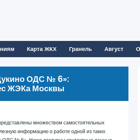
аниям
Карта ЖКХ
Гранель
Август
О
укино ОДС № 6»‎:
ес ЖЭКа Москвы
представлены множеством самостоятельных
олезную информацию о работе одной из таких