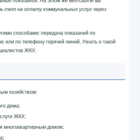
ные показания. На этом же веб-сайте вы
 счет на оплату коммунальных услуг через
гими способами: передача показаний по
мс или по телефону горячей линий. Узнать о такой
циалистов ЖКХ.
ым хозяйством:
го дома;
слуги ЖКХ;
ия многоквартирным домом;
а;