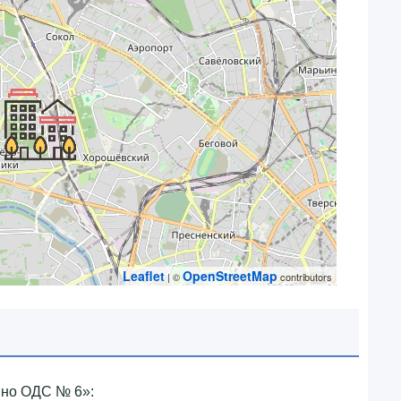
Leaflet
OpenStreetMap
| ©
contributors
но ОДС № 6»‎: