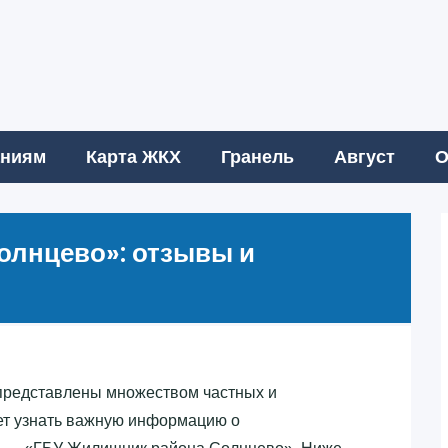
аниям
Карта ЖКХ
Гранель
Август
О
олнцево»‎: отзывы и
представлены множеством частных и
ет узнать важную информацию о