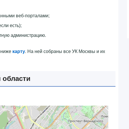
анными веб-порталами;
сли есть);
тную администрацию.
ю ниже
карту
. На ней собраны все УК Москвы и их
 области