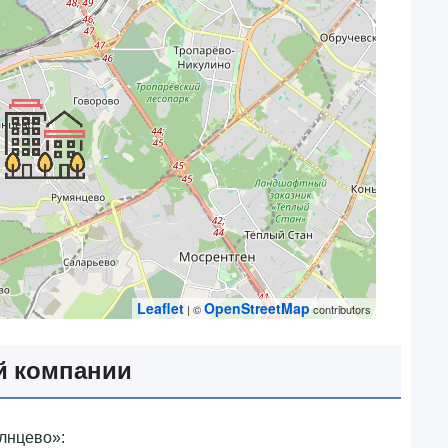
Leaflet
OpenStreetMap
| ©
contributors
й компании
нцево»‎: