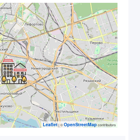
Leaflet
OpenStreetMap
| ©
contributors