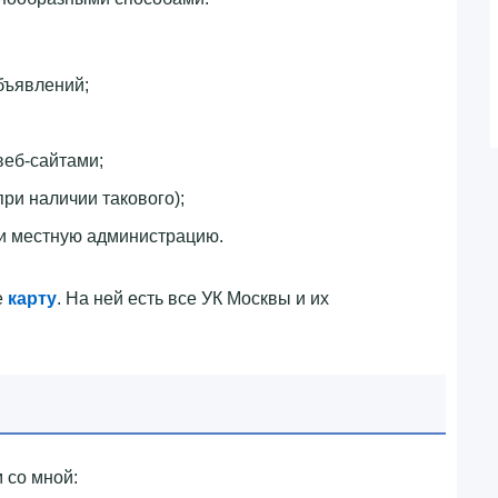
бъявлений;
веб-сайтами;
при наличии такового);
и местную администрацию.
е
карту
. На ней есть все УК Москвы и их
 со мной: