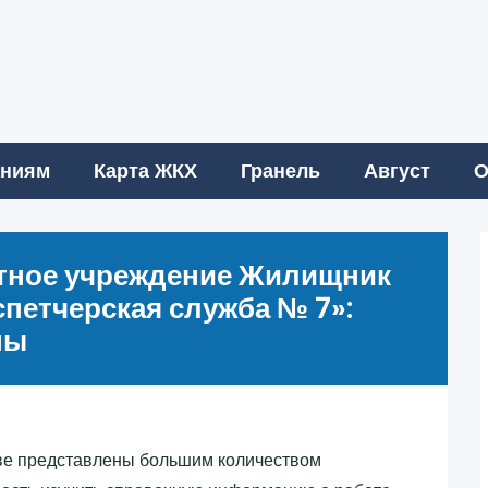
аниям
Карта ЖКХ
Гранель
Август
О
етное учреждение Жилищник
петчерская служба № 7»‎:
ны
ве представлены большим количеством