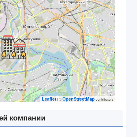
Leaflet
OpenStreetMap
| ©
contributors
ей компании