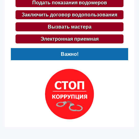
Подать показания водомеров
Заключить договор водопользования
Вызвать мастера
Электронная приемная
Важно!