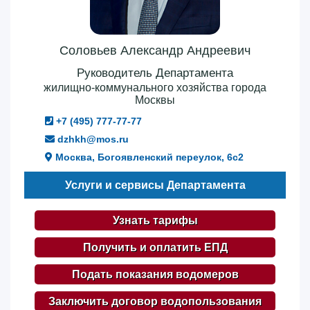
Соловьев Александр Андреевич
Руководитель Департамента
жилищно-коммунального хозяйства города
Москвы
+7 (495) 777-77-77
dzhkh@mos.ru
Москва, Богоявленский переулок, 6с2
Услуги и сервисы Департамента
Узнать тарифы
Получить и оплатить ЕПД
Подать показания водомеров
Заключить договор водопользования