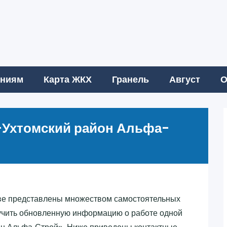
аниям
Карта ЖКХ
Гранель
Август
О
-Ухтомский район Альфа-
ве представлены множеством самостоятельных
зучить обновленную информацию о работе одной