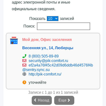
адрес электронной почты и иные
официальные сведения.
Показать
записей
Поиск:
Мой дом, Офис заселения
Весенняя ул., 14, Люберцы
8 (800) 505-89-89
security@pik-comfort.ru
ef2a4a76f45c42d09d6ddb46d4576f4b
@sentry.sync.su
http://pik-comfort.ru/
уточняйте
Записи с 1 до 1 из 1 записей
Назад
Еще