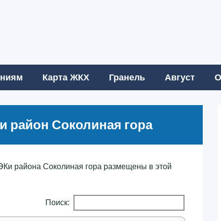
аниям
Карта ЖКХ
Гранель
Август
О
 район Соколиная гора
Ки района Соколиная гора размещены в этой
Поиск: