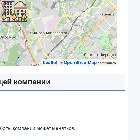
Leaflet
OpenStreetMap
| ©
contributors
щей компании
аботы компании может меняться.