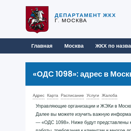
ДЕПАРТАМЕНТ ЖКХ
Г. МОСКВА
Главная
Москва
ЖКХ по назв
«‎ОДС 1098»‎: адрес в Мо
Адрес
Карта
Расписание
Услуги
Жалоба
Управляющие организации и ЖЭКи в Моск
Далее вы можете изучить важную информац
— «‎ОДС 1098»‎. Ниже будут представлены
работы, требования к клиентам и многое др