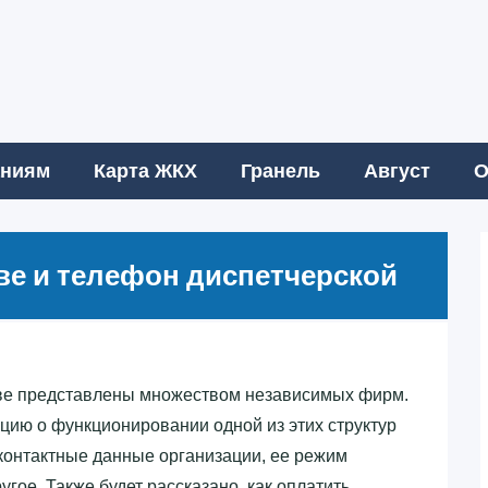
аниям
Карта ЖКХ
Гранель
Август
О
скве и телефон диспетчерской
ве представлены множеством независимых фирм.
ию о функционировании одной из этих структур
 контактные данные организации, ее режим
угое. Также будет рассказано, как оплатить