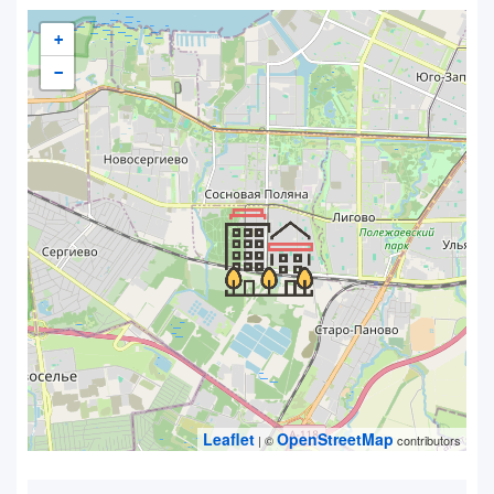
+
−
Leaflet
OpenStreetMap
| ©
contributors