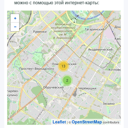
можно с помощью этой интернет-карты:
+
−
13
2
Leaflet
OpenStreetMap
| ©
contributors