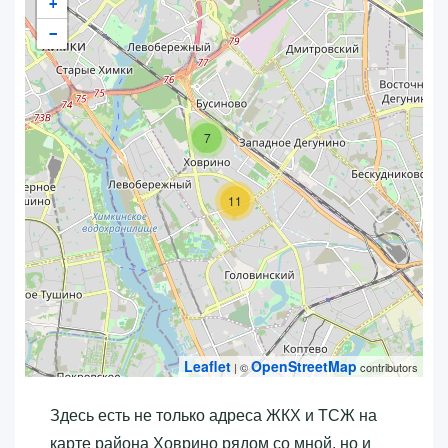
+
−
7
11
Leaflet
OpenStreetMap
| ©
contributors
Здесь есть не только адреса ЖКХ и ТСЖ на
карте района Ховрино рядом со мной, но и