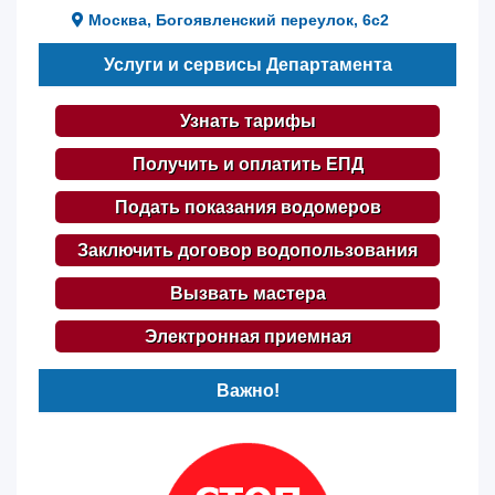
Москва, Богоявленский переулок, 6с2
Услуги и сервисы Департамента
Узнать тарифы
Получить и оплатить ЕПД
Подать показания водомеров
Заключить договор водопользования
Вызвать мастера
Электронная приемная
Важно!