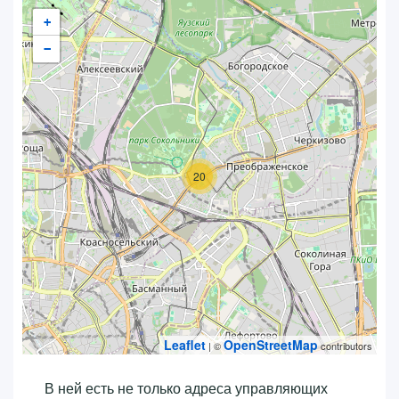
+
−
20
Leaflet
OpenStreetMap
| ©
contributors
В ней есть не только адреса управляющих