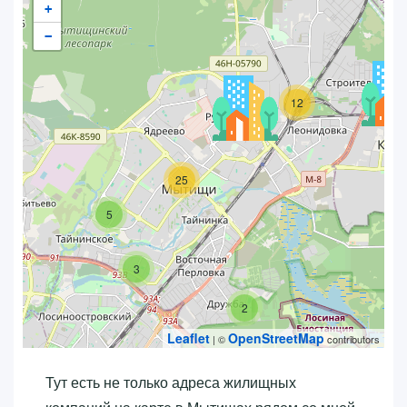
+
−
12
25
5
3
2
Leaflet
OpenStreetMap
| ©
contributors
Тут есть не только адреса жилищных