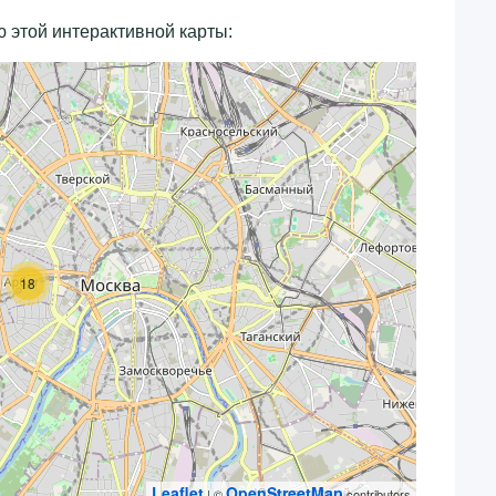
 этой интерактивной карты:
18
Leaflet
OpenStreetMap
| ©
contributors