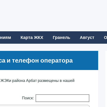
аниям
Карта ЖКХ
Гранель
Август
О
са и телефон оператора
 ЖЭКи района Арбат размещены в нашей
Поиск: