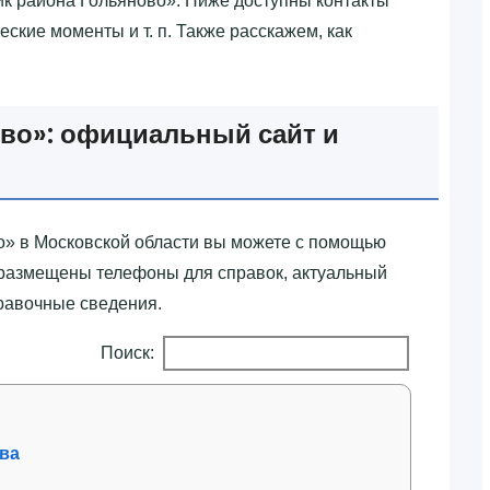
ик района Гольяново»‎. Ниже доступны контакты
ские моменты и т. п. Также расскажем, как
во»‎: официальный сайт и
о»‎ в Московской области вы можете с помощью
 размещены телефоны для справок, актуальный
правочные сведения.
Поиск:
ква