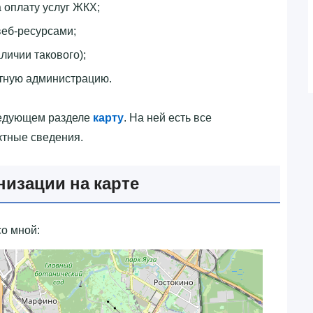
 оплату услуг ЖКХ;
еб-ресурсами;
личии такового);
тную администрацию.
ледующем разделе
карту
. На ней есть все
ктные сведения.
низации на карте
о мной: