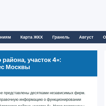
аниям
Карта ЖКХ
Гранель
Август
О
района, участок 4»‎:
ес Москвы
е представлены десятками независимых фирм.
ь справочную информацию о функционировании