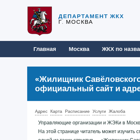
ДЕПАРТАМЕНТ ЖКХ
Г. МОСКВА
Главная
Москва
ЖКХ по назв
«‎Жилищник Савёловского 
официальный сайт и адр
Адрес
Карта
Расписание
Услуги
Жалоба
Управляющие организации и ЖЭКи в Москв
На этой странице читатель может изучит