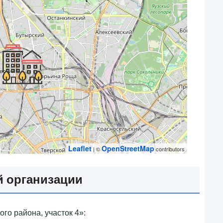
Leaflet
OpenStreetMap
| ©
contributors
 организации
о района, участок 4»‎: