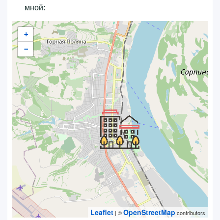
мной:
+
−
Leaflet
OpenStreetMap
| ©
contributors