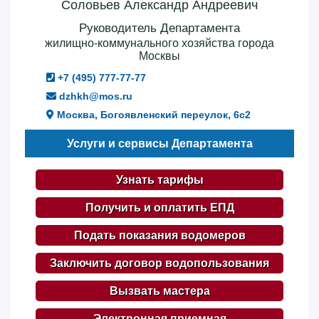
Соловьев Александр Андреевич
Руководитель Департамента
жилищно-коммунального хозяйства города
Москвы
+7 (495) 777-77-77
dzhkh@mos.ru
Москва, Богоявленский переулок, 6с2
Услуги и сервисы Департамента
Узнать тарифы
Получить и оплатить ЕПД
Подать показания водомеров
Заключить договор водопользования
Вызвать мастера
Электронная приемная