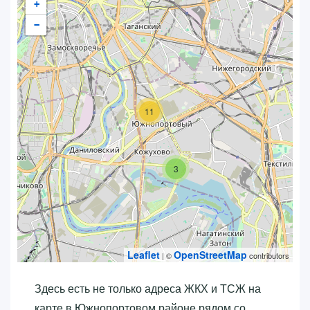
+
−
11
3
Leaflet
OpenStreetMap
| ©
contributors
Здесь есть не только адреса ЖКХ и ТСЖ на
карте в Южнопортовом районе рядом со