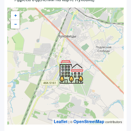
+
−
Leaflet
OpenStreetMap
| ©
contributors