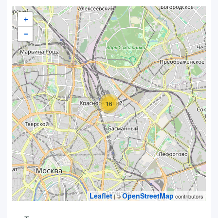
+
−
16
Leaflet
OpenStreetMap
| ©
contributors