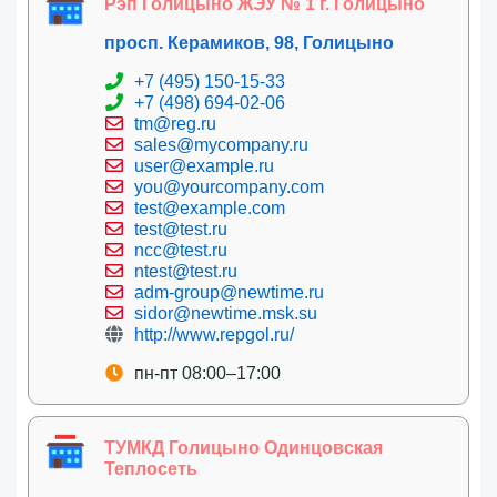
Рэп Голицыно ЖЭУ № 1 г. Голицыно
просп. Керамиков, 98, Голицыно
+7 (495) 150-15-33
+7 (498) 694-02-06
tm@reg.ru
sales@mycompany.ru
user@example.ru
you@yourcompany.com
test@example.com
test@test.ru
ncc@test.ru
ntest@test.ru
adm-group@newtime.ru
sidor@newtime.msk.su
http://www.repgol.ru/
пн-пт 08:00–17:00
ТУМКД Голицыно Одинцовская
Теплосеть