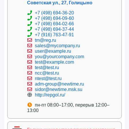
Советская ул., 27, Голицыно
+7 (498) 694-36-20
+7 (498) 694-09-60
+7 (498) 694-02-66
+7 (498) 694-37-44
+7 (916) 763-47-91
tm@reg.ru
sales@mycompany.ru
user@example.ru
you@yourcompany.com
test@example.com
test@test.ru
ncc@test.ru
ntest@test.ru
adm-group@newtime.ru
sidor@newtime.msk.su
http://repgol.ru/
пн-пт 08:00–17:00, перерыв 12:00–
13:00