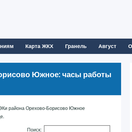
аниям
Карта ЖКХ
Гранель
Август
О
орисово Южное: часы работы
ЭКи района Орехово-Борисово Южное
е.
Поиск: