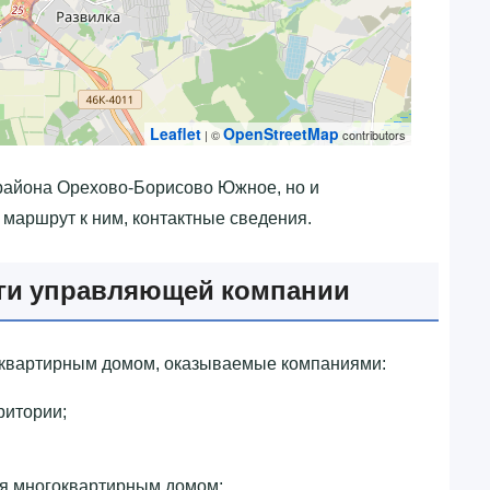
Leaflet
OpenStreetMap
| ©
contributors
 района Орехово-Борисово Южное, но и
маршрут к ним, контактные сведения.
уги управляющей компании
оквартирным домом, оказываемые компаниями:
ритории;
ия многоквартирным домом;