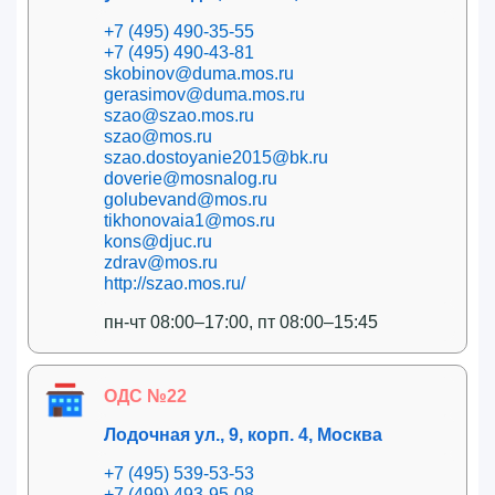
+7 (495) 490-35-55
+7 (495) 490-43-81
skobinov@duma.mos.ru
gerasimov@duma.mos.ru
szao@szao.mos.ru
szao@mos.ru
szao.dostoyanie2015@bk.ru
doverie@mosnalog.ru
golubevand@mos.ru
tikhonovaia1@mos.ru
kons@djuc.ru
zdrav@mos.ru
http://szao.mos.ru/
пн-чт 08:00–17:00, пт 08:00–15:45
ОДС №22
Лодочная ул., 9, корп. 4, Москва
+7 (495) 539-53-53
+7 (499) 493-95-08