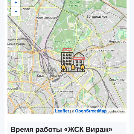
+
−
Leaflet
OpenStreetMap
| ©
contributors
Время работы «‎ЖСК Вираж»‎