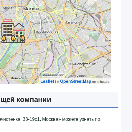
Leaflet
OpenStreetMap
| ©
contributors
ющей компании
чистенка, 33-19с1, Москва»‎ можете узнать по