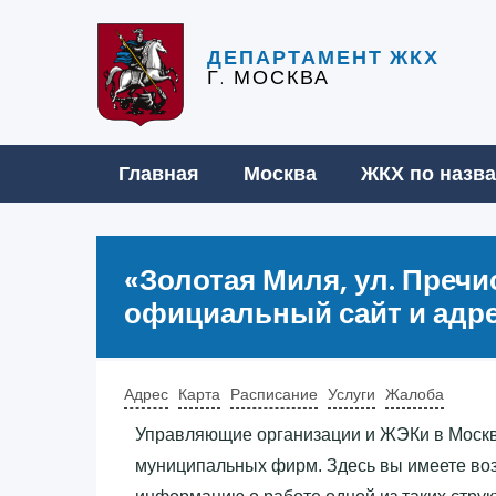
ДЕПАРТАМЕНТ ЖКХ
Г. МОСКВА
Главная
Москва
ЖКХ по назв
«‎Золотая Миля, ул. Пречис
официальный сайт и адре
Адрес
Карта
Расписание
Услуги
Жалоба
Управляющие организации и ЖЭКи в Москв
муниципальных фирм. Здесь вы имеете во