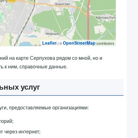
Leaflet
OpenStreetMap
| ©
contributors
ний на карте Серпухова рядом со мной, но и
ь к ним, справочные данные.
ьных услуг
ги, предоставляемые организациями:
торий;
г через интернет;