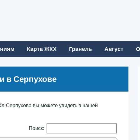
аниям
Карта ЖКХ
Гранель
Август
О
 в Серпухове
Х Серпухова вы можете увидеть в нашей
Поиск: