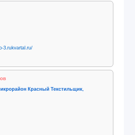
-3.rukvartal.ru/
хов
 микрорайон Красный Текстильщик,