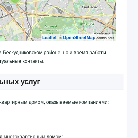
Leaflet
OpenStreetMap
| ©
contributors
 в Бескудниковском районе, но и время работы
туальные контакты.
ьных услуг
оквартирным домом, оказываемые компаниями:
ия многоквартирным домом;