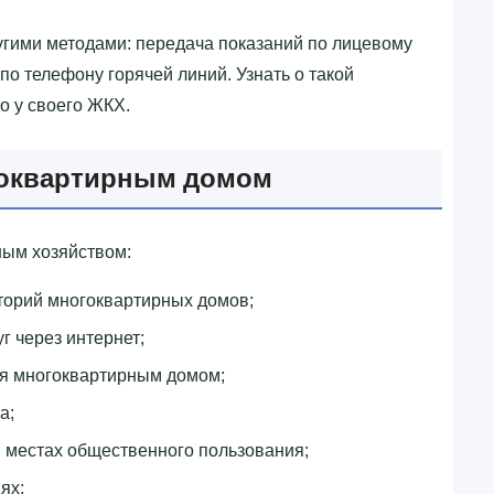
гими методами: передача показаний по лицевому
 по телефону горячей линий. Узнать о такой
о у своего ЖКХ.
гоквартирным домом
ым хозяйством:
торий многоквартирных домов;
г через интернет;
ия многоквартирным домом;
а;
 местах общественного пользования;
ях;