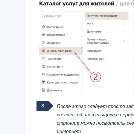
После этого следует просто зап
ввести код плательщика и перед
странице можно посмотреть сче
интернет