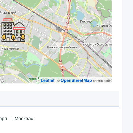
Leaflet
OpenStreetMap
| ©
contributors
рп. 1, Москва»‎: